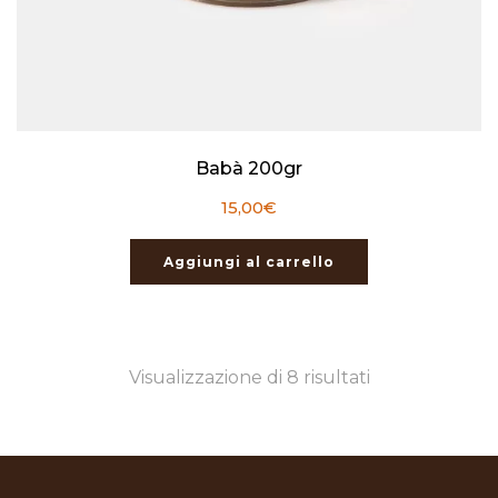
Babà 200gr
15,00
€
Aggiungi al carrello
Ordina
Visualizzazione di 8 risultati
in
base