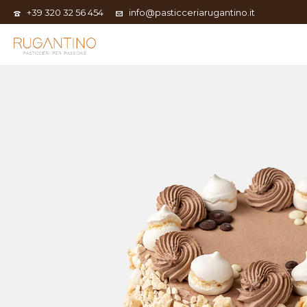
+39 320 32 56 454
info@pasticceriarugantino.it