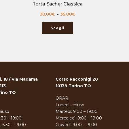
Torta Sacher Classica
scia
Fascia
30,00
€
-
35,00
€
di
ezzo:
prezzo:
Scegli
a
da
5,00€
30,00€
a
0,00€
35,00€
i, 18 / Via Madama
Corso Racconigi 20
 113
10139 Torino TO
rino TO
ORARI
Lunedì: chiuso
hiuso
Martedì: 9:00 – 19:00
6:30 – 19:00
Mercoledì: 9:00 – 19:00
: 6:30 – 19:00
Giovedì: 9:00 – 19:00