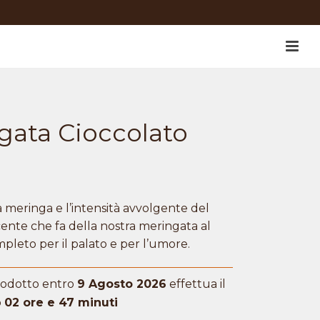
gata Cioccolato
Fascia
di
a meringa e l’intensità avvolgente del
prezzo:
ente che fa della nostra meringata al
pleto per il palato e per l’umore.
da
30,00€
prodotto entro
9 Agosto 2026
effettua il
a
o
02 ore e 47 minuti