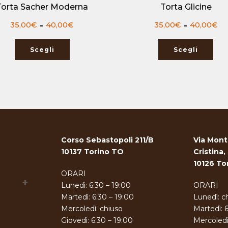
Torta Sacher Moderna
Torta Glicine
Fascia
Fa
35,00
€
-
40,00
€
35,00
€
-
40,00
€
di
di
prezzo:
pr
Scegli
Scegli
da
d
35,00€
3
a
a
40,00€
4
Corso Sebastopoli 211/B
Via Mont
10137 Torino TO
Cristina,
10126 To
ORARI
Lunedì: 6:30 – 19:00
ORARI
Martedì: 6:30 – 19:00
Lunedì: c
Mercoledì: chiuso
Martedì: 
Giovedì: 6:30 – 19:00
Mercoledì